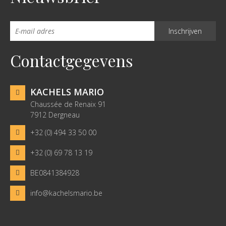
Contactgegevens
KACHELS MARIO
Chaussée de Renaix 91
7912 Dergneau
+32 (0) 494 33 50 00
+32 (0) 69 78 13 19
BE0841384928
info@kachelsmario.be