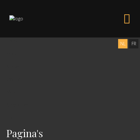
Home
NL
FR
Producten
Nieuws
Offerte
Merken
Newsletter
Contact
Pagina's