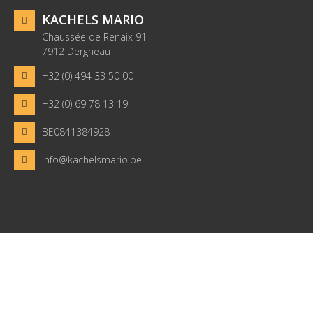
KACHELS MARIO
Chaussée de Renaix 91
7912 Dergneau
+32 (0) 494 33 50 00
+32 (0) 69 78 13 19
BE0841384928
info@kachelsmario.be