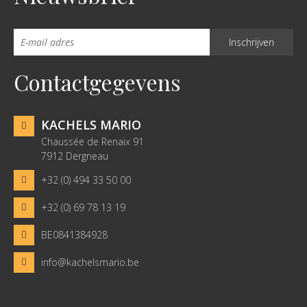
Contactgegevens
KACHELS MARIO
Chaussée de Renaix 91
7912 Dergneau
+32 (0) 494 33 50 00
+32 (0) 69 78 13 19
BE0841384928
info@kachelsmario.be