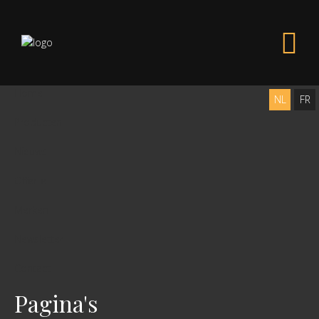
Home
NL
FR
Producten
Nieuws
Offerte
Merken
Newsletter
Contact
Pagina's