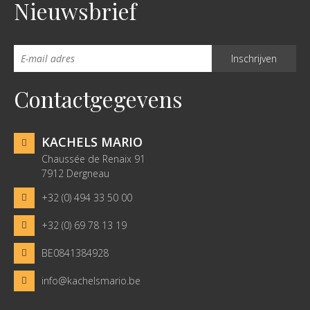
Nieuwsbrief
Contactgegevens
KACHELS MARIO
Chaussée de Renaix 91
7912 Dergneau
+32 (0) 494 33 50 00
+32 (0) 69 78 13 19
BE0841384928
info@kachelsmario.be