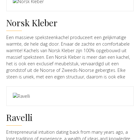
Norsk Kleber
Een massieve speksteenkachel produceert een gelijkmatige
warmte, de hele dag door. Ervaar de zachte en comfortabele
warmte! Kachels van Norsk Kleber zijn 100% opgebouwd uit
massief speksteen. Een Norsk Kleber is meer dan een kachel,
het is ook een exclusief meubelstuk, vervaardigd uit een
grondstof uit de Noorse of Zweeds-Noorse gebergtes. Elke
steen is uniek, met een eigen structuur, daarom is ook elke
kachel apart. Onze speksteen is grijs met een lichtgekleurde,
verfijnde structuur. Elke Norsk Kleber is daarom een bijzonder
stuk Noors handwerk waarin de natuur duidelijk zichtbaar is.
Ravelli
Entrepreneurial intuition dating back from many years ago, a
long tradition of experience, a wealth of ideas and knowledge