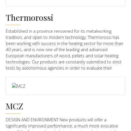
Thermorossi
Established in a province renowned for its metalworking
tradition, and open to modern technology, Thermorossi has
been working with success in the heating sector for more than
40 years, and is now one of the leading and advanced
European manufacturers of wood, pellets and solar heating
technologies. Our products are constantly submitted to strict
tests by autonomous agencies in order to evaluate their
manufacturing features, their efficiency and CO emissions, and
the quality of manufacturing process itself. Every manufacturing
phase, from laser-cutting to bending, welding and assembling
forms an integral part of our company heritage. Thermorossi
manufactures according to the more modern technologies
MCZ
and every product is complying to the strictest European
standards.
DESIGN AND ENVIRONMENT New products will offer a
significantly improved performance, a much more evocative