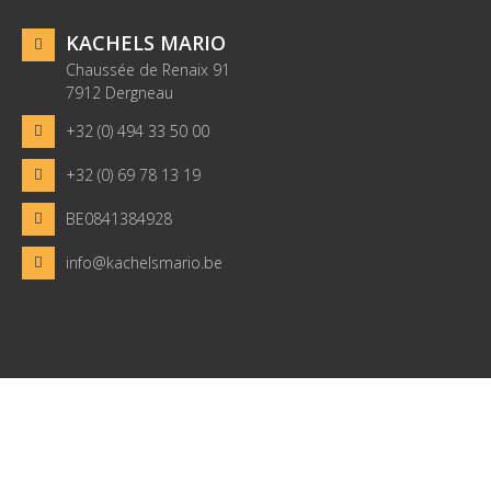
KACHELS MARIO
Chaussée de Renaix 91
7912 Dergneau
+32 (0) 494 33 50 00
+32 (0) 69 78 13 19
BE0841384928
info@kachelsmario.be