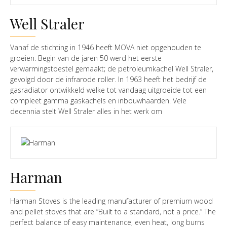
van gebruiksvriendelijke en duurzame kachels en haarden
Extraflame’s innovative, functional, economical, ecological, and
biedt.
environmentally friendly products have firmly established the
Well Straler
company as one of today’s market leaders. Extraflame has
recently set up a new division dedicated to the development
of thermal solar panel technology, and has developed a new,
Vanaf de stichting in 1946 heeft MOVA niet opgehouden te
optimised system for independent central heating and hot
groeien. Begin van de jaren 50 werd het eerste
water production that represents a valid alternative to
verwarmingstoestel gemaakt; de petroleumkachel Well Straler,
conventional gas or fuel oil systems.
gevolgd door de infrarode roller. In 1963 heeft het bedrijf de
gasradiator ontwikkeld welke tot vandaag uitgroeide tot een
compleet gamma gaskachels en inbouwhaarden. Vele
decennia stelt Well Straler alles in het werk om
kwaliteitstoestellen te leveren. De algehele productie gebeurt in
België, in de fabriek te Erembodegem; alle stadia van
conceptie en fabricatie, vanaf het ontwerpen tot het monteren
van de producten. Door de constante inspanningen op gebied
van onderzoek en innovatie heeft Well Straler zich inzake
Harman
nieuwe technologiën als marktleider geplaatst.
Harman Stoves is the leading manufacturer of premium wood
and pellet stoves that are “Built to a standard, not a price.” The
perfect balance of easy maintenance, even heat, long burns