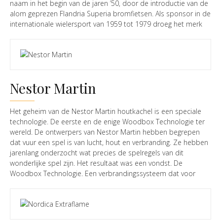
naam in het begin van de jaren ’50, door de introductie van de
alom geprezen Flandria Superia bromfietsen. Als sponsor in de
internationale wielersport van 1959 tot 1979 droeg het merk
bij tot het succes van de “Flandriens”. Halverwege de jaren ’70
produceerde men niet enkel meer dan 100.000 motor- en
bromfietsen per jaar, maar ook aluminiumproducten,
grasmaaiers en verwarmingstoestellen. Flandria, een merk met
toekomst Vandaag maakt Flandria deel uit van SAEY Home &
Nestor Martin
Garden, leider op het vlak van gebruiksvriendelijke,
technologische innovatie voor individueel klimaat. Flandria richt
zich volledig op rationeel energieverbruik door middel van
Het geheim van de Nestor Martin houtkachel is een speciale
individuele gasverwarming, en combineert hierbij
technologie. De eerste en de enige Woodbox Technologie ter
duurzaamheid met efficiëntie en gebruiksgemak. Constante
wereld. De ontwerpers van Nestor Martin hebben begrepen
investeringen in onderzoek en ontwikkeling laten het merk toe
dat vuur een spel is van lucht, hout en verbranding. Ze hebben
gericht in te spelen op de trends in de markt, zoals EPB, laag-
jarenlang onderzocht wat precies de spelregels van dit
energetische woningen en zelfs passiefbouw. Een sterk R&D
wonderlijke spel zijn. Het resultaat was een vondst. De
team en een gedreven serviceteam sturen onze eigen
Woodbox Technologie. Een verbrandingssysteem dat voor
productie-eenheden aan en verzekeren zo een mooie
eens en altijd zou bewijzen dat vuur mooier kan zijn dan werd
toekomst voor Flandria en voor u, onze klant.
aangenomen. Bij de Woodbox Technologie wordt
voorverwarmde lucht in de kachel verspreidt. Zó, dat er een
maximale verbranding ontstaat: onderin het vuurbed,