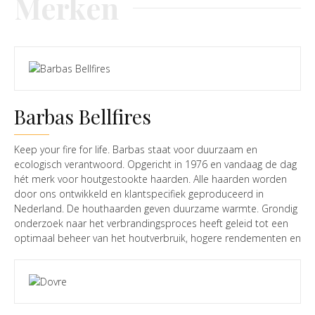
Merken
Barbas Bellfires
Keep your fire for life. Barbas staat voor duurzaam en
ecologisch verantwoord. Opgericht in 1976 en vandaag de dag
hét merk voor houtgestookte haarden. Alle haarden worden
door ons ontwikkeld en klantspecifiek geproduceerd in
Nederland. De houthaarden geven duurzame warmte. Grondig
onderzoek naar het verbrandingsproces heeft geleid tot een
optimaal beheer van het houtverbruik, hogere rendementen en
lagere emissies. Daarnaast zorgen hoogwaardige, stijlvolle
materialen zoals keramisch beton en staal voor jaren
onbezorgd haardplezier. Ons verhaal is daarom; Keep your fire
for life...