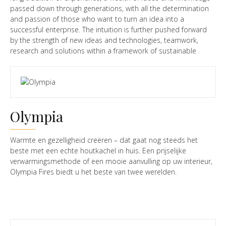
passed down through generations, with all the determination
and passion of those who want to turn an idea into a
successful enterprise. The intuition is further pushed forward
by the strength of new ideas and technologies, teamwork,
research and solutions within a framework of sustainable
development and innovation, aimed at improving the quality of
life. From the experience of Ecoteck srl, founded as an
autonomous division of C.F.M. srl, a specialized company that
deals in metal fabrication for stoves and fireplaces since 1970,
the Ravelli group was founded as new entrepreneurial
Olympia
company in the heating sector.
Warmte en gezelligheid creëren – dat gaat nog steeds het
beste met een echte houtkachel in huis. Een prijselijke
verwarmingsmethode of een mooie aanvulling op uw interieur,
Olympia Fires biedt u het beste van twee werelden.