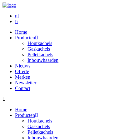
nl
fr
Home
Producten
Houtkachels
Gaskachels
Pelletkachels
Inbouwhaarden
Nieuws
Offerte
Merken
Newsletter
Contact
Home
Producten
Houtkachels
Gaskachels
Pelletkachels
Inbouwhaarden