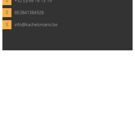
+32 (0) 69 78 13 19
BE0841384928
info@kachelsmario.be