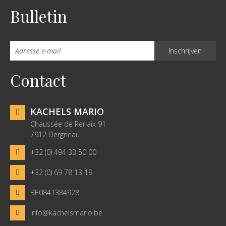
Bulletin
Contact
KACHELS MARIO
Chaussée de Renaix 91
7912 Dergneau
+32 (0) 494 33 50 00
+32 (0) 69 78 13 19
BE0841384928
info@kachelsmario.be