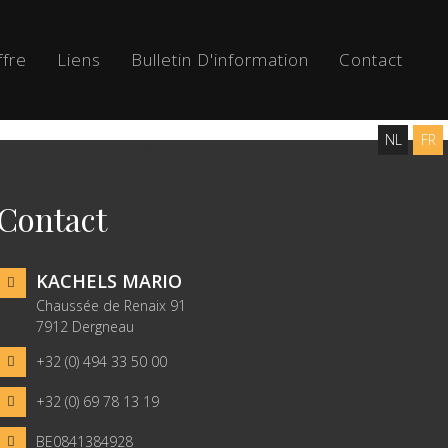
ffre
Liens
Bulletin D'information
Contact
NL
FR
Offre
Contact
KACHELS MARIO
Chaussée de Renaix 91
7912 Dergneau
+32 (0) 494 33 50 00
+32 (0) 69 78 13 19
BE0841384928