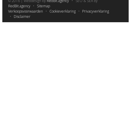
© 2016 | Webdesign by
RedBit.agency
• SEO & SEA by
RedBit.agency
•
Sitemap
Verkoopsvoorwaarden
•
Cookieverklaring
•
Privacyverklaring
•
Disclaimer