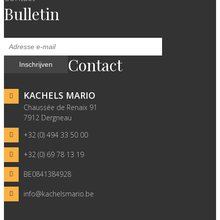
Bulletin
Contact
KACHELS MARIO
Chaussée de Renaix 91
7912 Dergneau
+32 (0) 494 33 50 00
+32 (0) 69 78 13 19
BE0841384928
info@kachelsmario.be